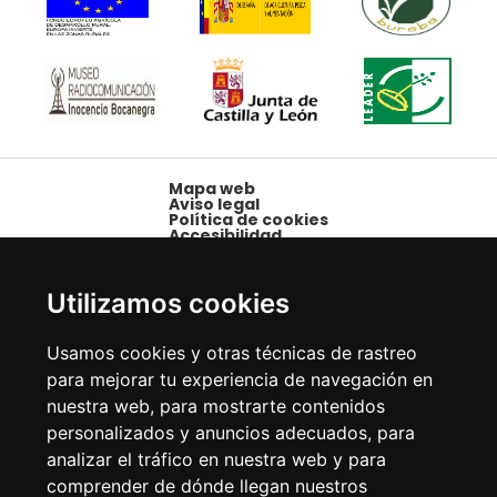
Mapa web
Aviso legal
Política de cookies
Accesibilidad
Plaza Mayor, 1,
09250 Belorado,
Utilizamos cookies
Burgos
Tfno: 947 58 08 15 -
Usamos cookies y otras técnicas de rastreo
Fax: 947 58 10 00
para mejorar tu experiencia de navegación en
nuestra web, para mostrarte contenidos
personalizados y anuncios adecuados, para
analizar el tráfico en nuestra web y para
comprender de dónde llegan nuestros