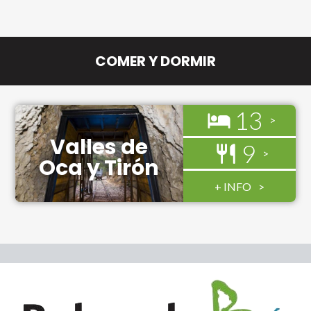
COMER Y DORMIR
13
Valles de
9
Oca y Tirón
+ INFO