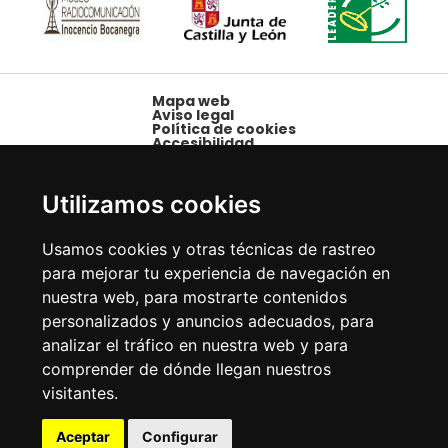
Mapa web
Aviso legal
Política de cookies
Accesibilidad
Plaza Mayor, 1,
09250 Belorado,
Utilizamos cookies
Burgos
Tfno: 947 58 08 15 -
Usamos cookies y otras técnicas de rastreo
Fax: 947 58 10 00
para mejorar tu experiencia de navegación en
nuestra web, para mostrarte contenidos
personalizados y anuncios adecuados, para
analizar el tráfico en nuestra web y para
comprender de dónde llegan nuestros
visitantes.
Aceptar
Configurar