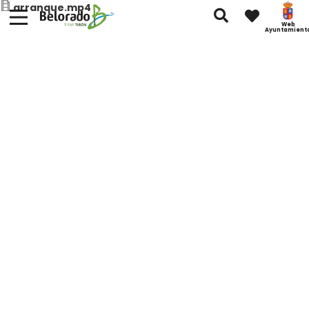
arranque.mp4
Web
Ayuntamient