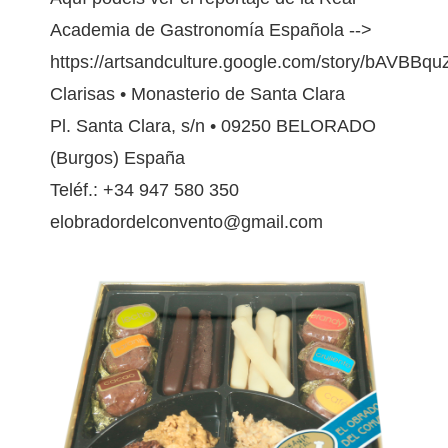
Academia de Gastronomía Española -->
https://artsandculture.google.com/story/bAVBBq
Clarisas • Monasterio de Santa Clara
Pl. Santa Clara, s/n • 09250 BELORADO
(Burgos) España
Teléf.: +34 947 580 350
elobradordelconvento@gmail.com
CAJA-SURTIDA_TRUFAS-ROCAS-PERLAS-
PALITOS.JPG