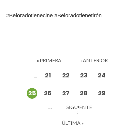
#Beloradotienecine #Beloradotienetirón
Páginas
« PRIMERA
‹ ANTERIOR
21
22
23
24
…
25
26
27
28
29
SIGUIENTE
…
›
ÚLTIMA »