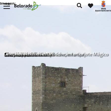
Imagen:
Web
Ayuntamient
Microteatros
Presentación libro
Cine: valor sentimental
IX MUESTRA DE TEATRO
Cine: Hamnet
Cine: Hoppers
Circuitos escénicos 2026: Concierto Quijote Mágico
Disco móvil: "The Party"
Campeonato de mus
Cine: nos veremos esta noche, mi amor