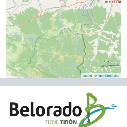
Leaflet
| ©
OpenStreetMap