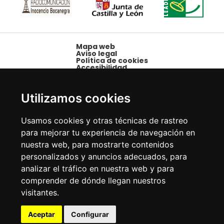
Mapa web
Aviso legal
Política de cookies
Accesibilidad
Plaza Mayor, 1,
09250 Belorado,
Utilizamos cookies
Burgos
Tfno: 947 58 08 15 -
Usamos cookies y otras técnicas de rastreo
Fax: 947 58 10 00
para mejorar tu experiencia de navegación en
nuestra web, para mostrarte contenidos
personalizados y anuncios adecuados, para
analizar el tráfico en nuestra web y para
comprender de dónde llegan nuestros
visitantes.
Aceptar
Configurar