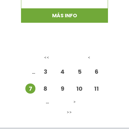
MÁS INFO
Páginas
<<
<
3
4
5
6
…
7
8
9
10
11
>
…
>>