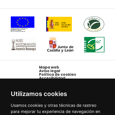
Mapa web
Aviso legal
Política de cookies
Accesibilidad
Plaza Mayor, 1,
09250 Belorado,
Utilizamos cookies
Burgos
Tfno: 947 58 08 15 -
Usamos cookies y otras técnicas de rastreo
Fax: 947 58 10 00
para mejorar tu experiencia de navegación en