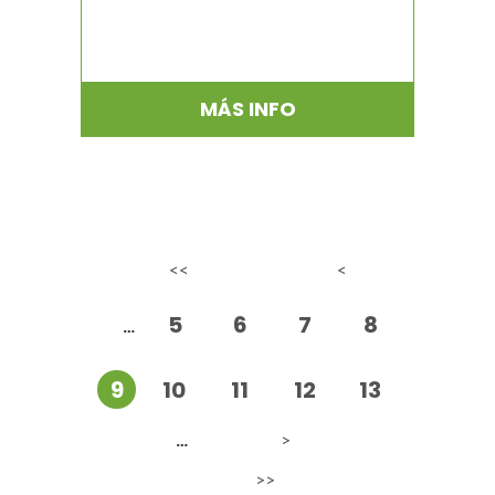
MÁS INFO
Páginas
<<
<
5
6
7
8
…
9
10
11
12
13
>
…
>>