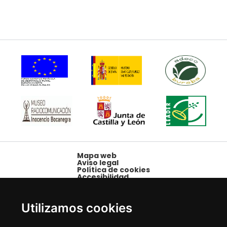
Mapa web
Aviso legal
Política de cookies
Accesibilidad
Plaza Mayor, 1,
09250 Belorado,
Utilizamos cookies
Burgos
Tfno: 947 58 08 15 -